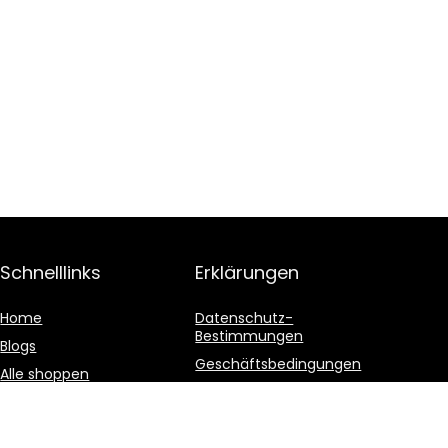
Schnelllinks
Erklärungen
Home
Datenschutz-
Bestimmungen
Blogs
Geschäftsbedingungen
Alle shoppen
Affiliate-Offenlegung
Unsere Webshops
Werben