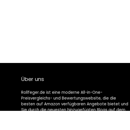
Über uns
Rollfeger.de ist eine moderne All-in-One-
Preisvergleichs- und Bewertungswebsite, die die
besten auf Amazon verfügbaren Angebote bietet und
Sie durch die neuesten hinzugefügten Blogs auf dem
Laufenden hält. Alle Bilder unterliegen dem
Urheberrecht ihrer jeweiligen Eigentümer. Alle zitierten
Inhalte stammen aus ihren jeweiligen Quellen.