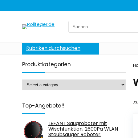
Search
for:
Rubriken durchsuchen
Produktkategorien
H
Sh
Top-Angebote!!
LEFANT Saugroboter mit
Wischfunktion, 2600Pa WLAN
Staubsauger Roboter,