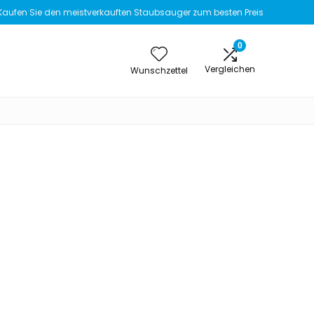
Kaufen Sie den meistverkauften Staubsauger zum besten Preis
0
Vergleichen
Wunschzettel