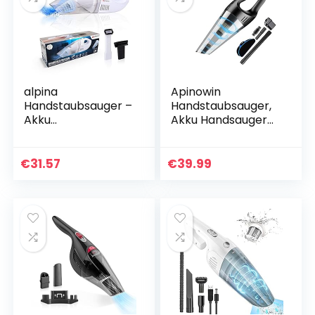
alpina
Apinowin
Handstaubsauger –
Handstaubsauger,
Akku
Akku Handsauger
Handstaubsauger –
6000PA Hohe
Kabellos – 30 Watt
Leistung 120W Auto
– Weiß
Staubsauger
€
31.57
€
39.99
Kabellos Nass und
Trocken, HEPA…