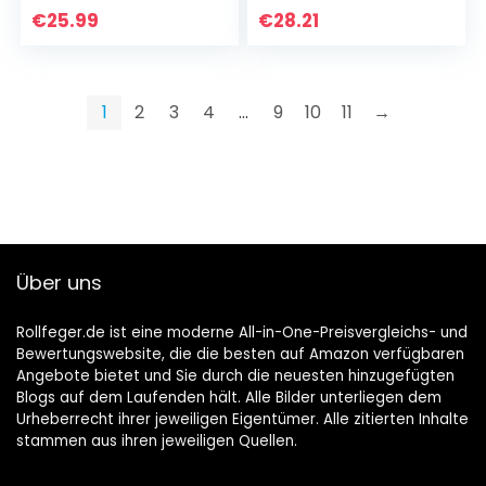
€
25.99
€
28.21
1
2
3
4
…
9
10
11
→
Über uns
Rollfeger.de ist eine moderne All-in-One-Preisvergleichs- und
Bewertungswebsite, die die besten auf Amazon verfügbaren
Angebote bietet und Sie durch die neuesten hinzugefügten
Blogs auf dem Laufenden hält. Alle Bilder unterliegen dem
Urheberrecht ihrer jeweiligen Eigentümer. Alle zitierten Inhalte
stammen aus ihren jeweiligen Quellen.