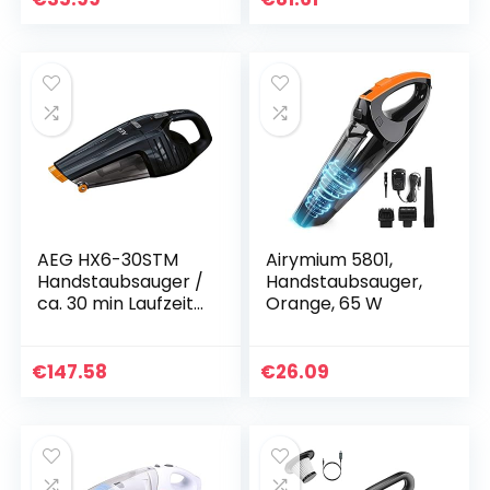
Datenkabel, 2500-
Fugendüse /
mAh-Gebläse…
Doppelfilterung /
2…
AEG HX6-30STM
Airymium 5801,
Handstaubsauger /
Handstaubsauger,
ca. 30 min Laufzeit /
Orange, 65 W
2 Leistungsstufen /
Zubehör /
ausziehbare
€
147.58
€
26.09
Fugendüse / 500
ml…