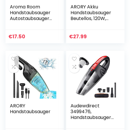
Aroma Room
ARORY Akku
Handstaubsauger
Handstaubsauger
Autostaubsauger
Beutellos, 120W,
leistungsstarke
7000PA Akku
Zyklonabscheidung
Staubsauger
(black1)
Kabellos
€
17.50
€
27.99
Testsieger,
Handstaubsauger
Ohne Kabel mit…
ARORY
Audewdirect
Handstaubsauger
3499476,
Handstaubsauger
120W, Schwarz/Rot,
120 W, 80 Dezibel