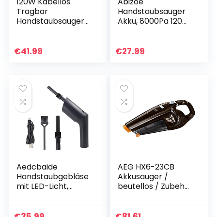
120W Kabellos
Abizoe
Tragbar
Handstaubsauger
Handstaubsauger
Akku, 8000Pa 120W
9000Pa
Autostaubsauger,
Wiederaufladbar
Nass/Trocken
Leicht
Staubsauger
€
41.99
€
27.99
Handstaubsauger
Kabellos,
Akku Beutellos
Waschbarer Filter,
Testsieger HEPA…
für…
Aedcbaide
AEG HX6-23CB
Handstaubgebläse
Akkusauger /
mit LED-Licht,
beutellos / Zubehör
kabelloses Gebläse
/ bis zu 23 min
und 2-in-1-Design,
Laufzeit /
Typ-C-
ausziehbare
€
35.99
€
81.61