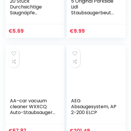
20 Stück
5 Original Parkside
Durchsichtige
Lidl
Saugnäpfe
Staubsaugerbeutel
Kunststoff
für Nass-Trocken-
Saugnapf
Sauger PNTS 1250,
Saugnäpfeohne
1250/9, PNTS 1300
€
5.69
€
9.99
Hake, Pads ohne
A1, B2, C3, D3, E4,
Haken für Outdoor,
F5…
Küche, Bad…
AA–car vacuum
AEG
cleaner WXXCQ
Absaugesystem, AP
Auto-Staubsauger,
2-200 ELCP
tragbarer Auto-
Handstaubsauger,
DC 12V 3-in-1-
€
57.87
€
201.49