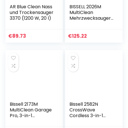
AR Blue Clean Nass
BISSELL 2026M
und Trockensauger
MultiClean
3370 (1200 W, 20 l)
Mehrzwecksauger,
Nass- &
Trockensauger mit
Gebläsefunktion,
€
89.73
€
125.22
1.500W, 7-teiliges
Zubehör-Set, 23l
Bissell 2173M
Bissell 2582N
MultiClean Garage
CrossWave
Pro, 3-in-1
Cordless 3-in-1
Nass-/Trockensau
Bodenreiniger (für
ger und Gebläse
Hartböden und