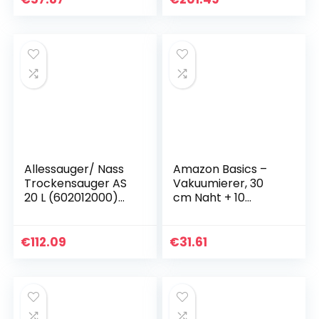
Hochleistungs-
Nass- und…
Allessauger/ Nass
Amazon Basics –
Trockensauger AS
Vakuumierer, 30
20 L (602012000)
cm Naht + 10
leiser
Vakuumierbeutel,
Industriesauger mit
Schwarz
starker
€
112.09
€
31.61
Saugleistung, 5m
langes Kabel…