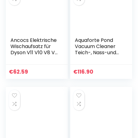
Ancocs Elektrische
Aquaforte Pond
Wischaufsatz für
Vacuum Cleaner
Dyson V11 V10 V8 V7
Teich-, Nass-und
V15 Wischmop mit
Trockensauger
Wassertank 10
Mopp für Dyson
€
62.59
€
116.90
Staubsauger…