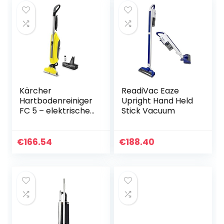
Kärcher
ReadiVac Eaze
Hartbodenreiniger
Upright Hand Held
FC 5 – elektrischer
Stick Vacuum
Bodenreiniger für
60 qm –
müheloses
€
166.54
€
188.40
Reinigen in einem
Arbeitsgang inkl…