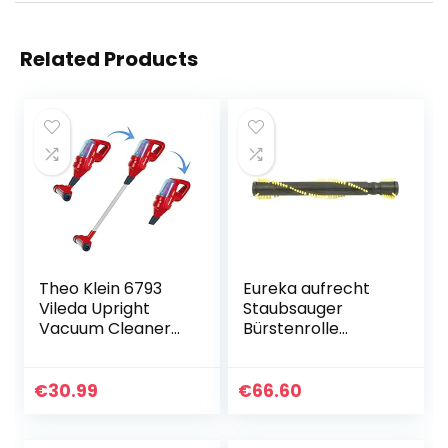
Related Products
Theo Klein 6793
Eureka aufrecht
Vileda Upright
Staubsauger
Vacuum Cleaner
Bürstenrolle
withVortex
62228–3
Function, Sound
and hand nozzle I
€
30.99
€
66.60
Toys for Children
Aged 3 and…