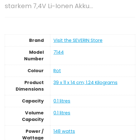
starkem 7,4V Li-Ionen Akku…
Brand
Visit the SEVERIN Store
Model
‎7144
Number
Colour
‎Rot
Product
‎39 x 11 x 14 cm; 1.24 Kilograms
Dimensions
Capacity
‎0.1 litres
Volume
‎0.1 litres
Capacity
Power /
‎148 watts
Wattage