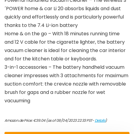
Powerful handheld vacuum cleaner – The wireless S
´POWER home & car Li 20 absorbs liquids and dust
quickly and effortlessly and is particularly powerful
thanks to the 7.4 Li-ion battery
Home & on the go – With 18 minutes running time
and 12 V cable for the cigarette lighter, the battery
vacuum cleaner is ideal for cleaning the car interior
and for the kitchen table or keyboards.
3-in-1 accessories – The battery handheld vacuum
cleaner impresses with 3 attachments for maximum
suction comfort: the crevice nozzle with removable
brush for gaps and a rubber nozzle for wet
vacuuming
Amazon.de Price:
€
39.04
(as of 08/04/2023 22:33 PST-
Details
)