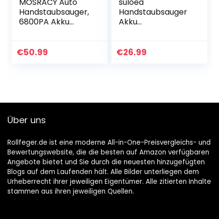
MOSRACY Auto
suloea
Handstaubsauger,
Handstaubsauger
6800PA Akku
Akku
Handsauger
Handstaubsauger
Kabellos 85W Mini
Auto,USB
Staubsauger mit 2
aufladbar Tragbar
€
50.99
€
26.99
Waschbarer
Leicht Mini
HEPA-Filters für
Staubsauger,Auto-
Car…
Staubsauger
Kabellos…
Über uns
Rollfeger.de ist eine moderne All-in-One-Preisvergleichs- und
Bewertungswebsite, die die besten auf Amazon verfügbaren
Angebote bietet und Sie durch die neuesten hinzugefügten
Blogs auf dem Laufenden hält. Alle Bilder unterliegen dem
Urheberrecht ihrer jeweiligen Eigentümer. Alle zitierten Inhalte
stammen aus ihren jeweiligen Quellen.