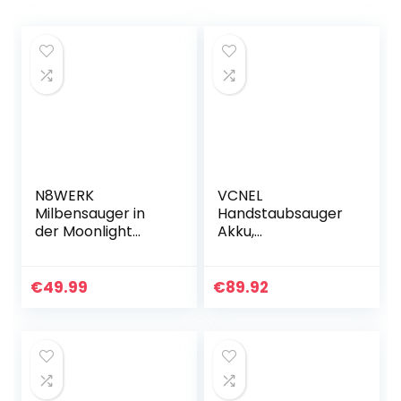
N8WERK
VCNEL
Milbensauger in
Handstaubsauger
der Moonlight
Akku,
White Edition |
Autostaubsauger,
Matratzenreiniger
12000PA
mit starker
Staubsauger für
€
49.99
€
89.92
Saugkraft |
Polster und Auto,
Sterilisiert
Heutellos, Kabellos,
Oberflächen…
Leicht, Hohe…