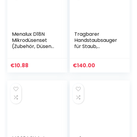
Menalux D18N
Tragbarer
Mikrodüsenset
Handstaubsauger
(Zubehör, Düsen
für Staub,
für Detailreinigung,
Tierhaare,
7-teiliges Set,
Schmutz, Zuhause,
Adapter,
Auto Innenraum,
€
10.88
€
140.00
Aufbewahrungsbo
Leicht, Einfach zu
x, flexibel…
bedienen,
Kompaktes…