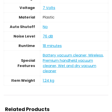
Voltage
‎7 Volts
Material
‎Plastic
Auto Shutoff
‎No
Noise Level
‎76 dB
Runtime
‎18 minutes
‎Battery vacuum cleaner, Wireless,
Special
Premium handheld vacuum
Features
cleaner, Wet and dry vacuum
cleaner
Item Weight
‎1.24 kg
Related Products