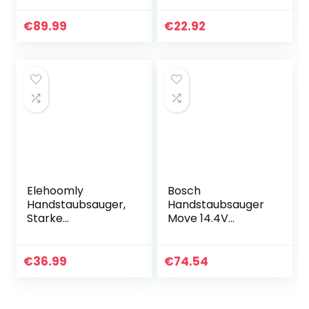
25 Min Laufzeit,
Kabellos: Tragbar
beutellos, kabellos,
Handsauger
€
89.99
€
22.92
Handsauger fürs
Starke
Auto…
Saugwirkung…
Elehoomly
Bosch
Handstaubsauger,
Handstaubsauger
Starke
Move 14.4V
Saugleistung
BHN14N, Akku-
4×2200mAh
Staubsauger, ideal
Baterrie Aufladbar
für Polster und
€
36.99
€
74.54
Akku 2-3StD
Auto, beutellos,
Schnell Lade,
kabellos, leicht,
30min Lange…
hohe…