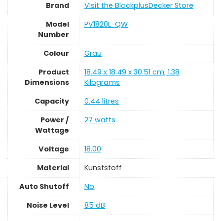
Brand
Visit the BlackplusDecker Store
Model
‎PV1820L-QW
Number
Colour
‎Grau
Product
‎18.49 x 18.49 x 30.51 cm; 1.38
Dimensions
Kilograms
Capacity
‎0.44 litres
Power /
‎27 watts
Wattage
Voltage
‎18.00
Material
‎Kunststoff
Auto Shutoff
‎No
Noise Level
‎85 dB