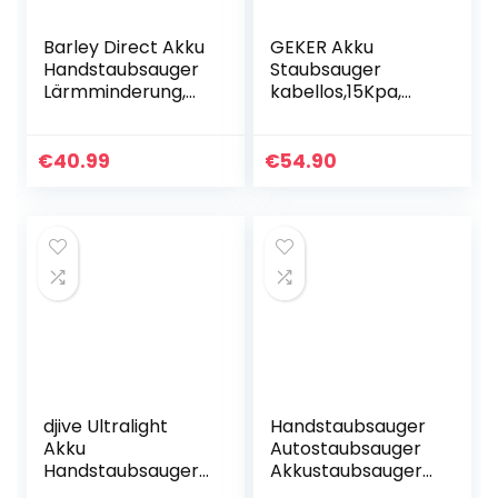
Barley Direct Akku
GEKER Akku
Handstaubsauger
Staubsauger
Lärmminderung,
kabellos,15Kpa,
Akku Handsauger
2200mAh 3 in1
Kabellos 4700PA,
Stielstaubsauger &
Autostaubsauger
Handstaubsauger,
€
40.99
€
54.90
mit 2000mAh
Stabstaubsauger
Akku…
Waschbarer
HEPA…
djive Ultralight
Handstaubsauger
Akku
Autostaubsauger
Handstaubsauger,
Akkustaubsauger
15 kPa Saugkraft,
Wiederaufladbar