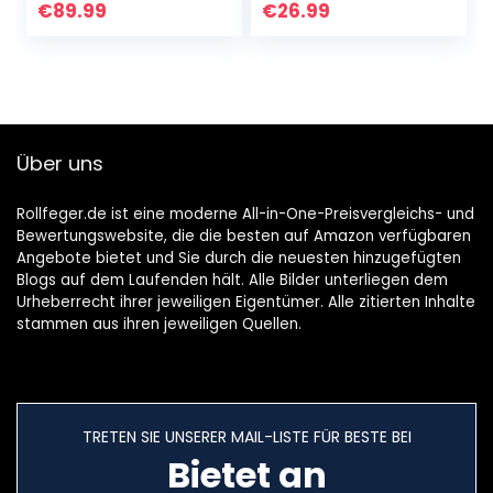
beutellos, kabellos,
Kabellos
€
89.99
€
26.99
Handsauger fürs
Staubsauger
Auto…
Nass/Lärmminderu
ng Handsauger…
Über uns
Rollfeger.de ist eine moderne All-in-One-Preisvergleichs- und
Bewertungswebsite, die die besten auf Amazon verfügbaren
Angebote bietet und Sie durch die neuesten hinzugefügten
Blogs auf dem Laufenden hält. Alle Bilder unterliegen dem
Urheberrecht ihrer jeweiligen Eigentümer. Alle zitierten Inhalte
stammen aus ihren jeweiligen Quellen.
TRETEN SIE UNSERER MAIL-LISTE FÜR BESTE BEI
Bietet an