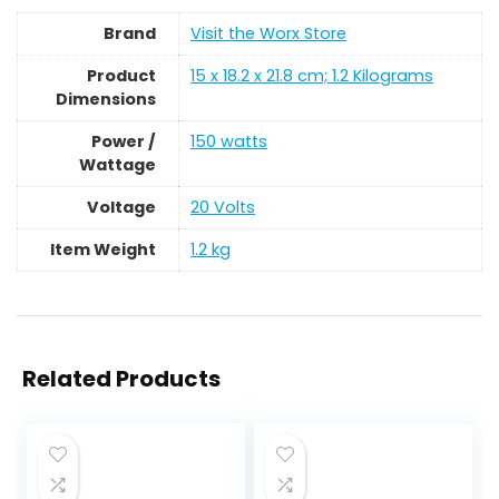
Brand
Visit the Worx Store
Product
‎15 x 18.2 x 21.8 cm; 1.2 Kilograms
Dimensions
Power /
‎150 watts
Wattage
Voltage
‎20 Volts
Item Weight
‎1.2 kg
Related Products