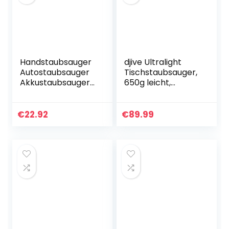
Handstaubsauger
djive Ultralight
Autostaubsauger
Tischstaubsauger,
Akkustaubsauger
650g leicht,
Wiederaufladbar
beutellos, 15 kPa
Kabellos: Tragbar
starker Akku
Handsauger
Handstaubsauger,
€
22.92
€
89.99
Starke
für Krümel,
Saugwirkung…
Tierhaare…