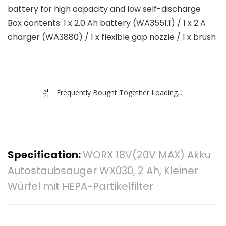
battery for high capacity and low self-discharge
Box contents: 1 x 2.0 Ah battery (WA3551.1) / 1 x 2 A
charger (WA3880) / 1 x flexible gap nozzle / 1 x brush
Frequently Bought Together Loading...
Specification:
WORX 18V(20V MAX) Akku
Autostaubsauger WX030, 2 Ah, Kleiner
Würfel mit HEPA-Partikelfilter