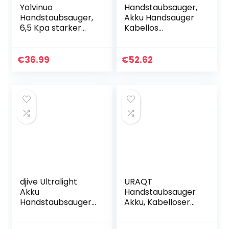
Yolvinuo
Handstaubsauger,
Handstaubsauger,
Akku Handsauger
6,5 Kpa starker
Kabellos
Kleiner kabelloser
Autostaubsauger
Handstaubsauger,
(Nass/Trocken,
30 Min Laufzeit, 2~3
130W, 2600mAh
€
36.99
€
52.62
Stdn
Akku, Mit LED
Schnellladung…
Taschenlampe)
für…
djive Ultralight
URAQT
Akku
Handstaubsauger
Handstaubsauger,
Akku, Kabelloser
15 kPa Saugkraft,
Handstaubsauger
25 Min Laufzeit,
120W, 2200mA