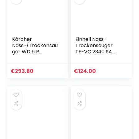
Kärcher
Einhell Nass-
Nass-/Trockensau
Trockensauger
ger WD 6 P
TE-VC 2340 SA
Premium
(1200 W, 40 l
(Tatsächliche
rostfreier
Saugleistung: 260
Edelstahlbehälter,
€
293.80
€
124.00
Air Watt,
Blasanschluss,
Behältergröße: 30,
Zubehör…
Edelstahl…