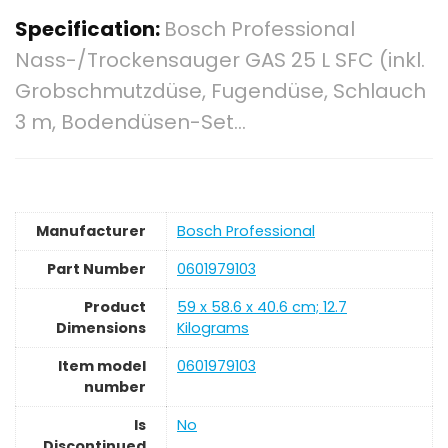
Specification:
Bosch Professional
Nass-/Trockensauger GAS 25 L SFC (inkl.
Grobschmutzdüse, Fugendüse, Schlauch
3 m, Bodendüsen-Set…
Manufacturer
‎Bosch Professional
Part Number
‎0601979103
Product
‎59 x 58.6 x 40.6 cm; 12.7
Dimensions
Kilograms
Item model
‎0601979103
number
Is
‎No
Discontinued