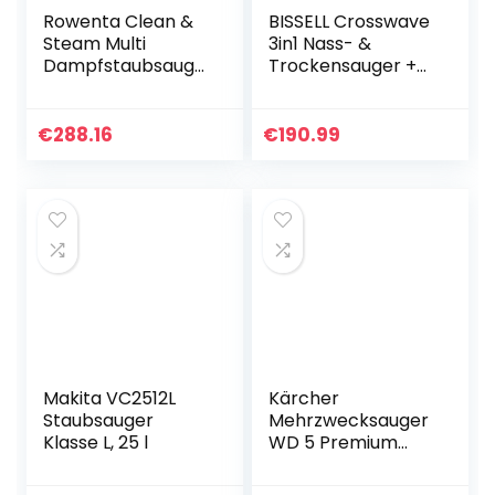
Rowenta Clean &
BISSELL Crosswave
Steam Multi
3in1 Nass- &
Dampfstaubsauge
Trockensauger +
r RY8544 |
Ersatz-
Gleichzeitig
Bürstenrolle
saugen und
€
288.16
€
190.99
wischen |
Abnehmbares
Handteil mit
vielen…
Makita VC2512L
Kärcher
Staubsauger
Mehrzwecksauger
Klasse L, 25 l
WD 5 Premium
(25-l-
Edelstahlbehälter,