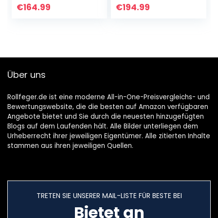
Nass- und
€
164.99
€
194.99
Trockensaugen
ohne
Filterwechsel),
Schwarz, Gelb
Über uns
Rollfeger.de ist eine moderne All-in-One-Preisvergleichs- und
Bewertungswebsite, die die besten auf Amazon verfügbaren
Angebote bietet und Sie durch die neuesten hinzugefügten
Blogs auf dem Laufenden hält. Alle Bilder unterliegen dem
Urheberrecht ihrer jeweiligen Eigentümer. Alle zitierten Inhalte
stammen aus ihren jeweiligen Quellen.
TRETEN SIE UNSERER MAIL-LISTE FÜR BESTE BEI
Bietet an