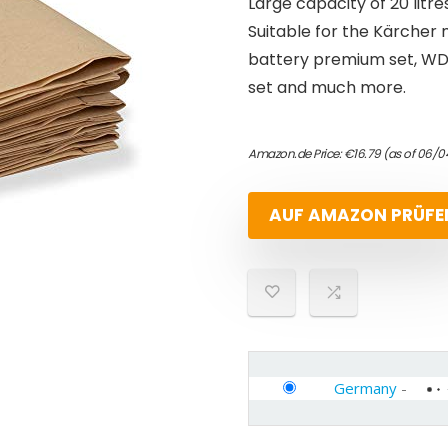
Large capacity of 20 litre
Suitable for the Kärcher 
battery premium set, WD
set and much more.
Amazon.de Price:
€
16.79
(as of 06/0
AUF AMAZON PRÜFE
Germany
-