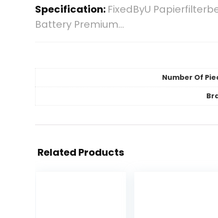
Specification:
FixedByU Papierfilterb
Battery Premium…
Number Of Pie
Br
Related Products