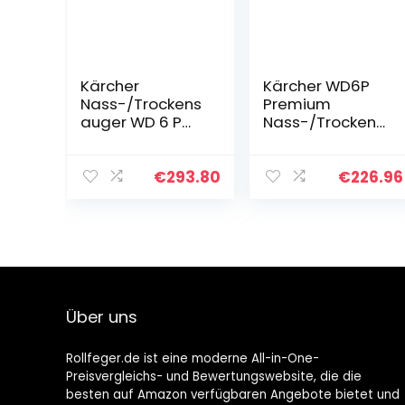
Kärcher
Kärcher WD6P
Nass-/Trockens
Premium
auger WD 6 P
Nass-/Trocken
Premium
Mehrzwecksaug
(Tatsächliche
er, 1300 W
Saugleistung:
€
293.80
€
226.96
260 Air Watt,
Behältergröße:
30, Edelstahl…
Über uns
Rollfeger.de ist eine moderne All-in-One-
Preisvergleichs- und Bewertungswebsite, die die
besten auf Amazon verfügbaren Angebote bietet und