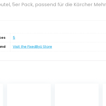
eutel, 5er Pack, passend für die Kärcher Mehr
ces
‎5
and
Visit the FixedByU Store