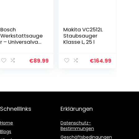
Bosch
Makita VC2512L
Werkstattsauge
Staubsauger
r – Universalvac
Klasse L, 25 l
15 (Lieferung mit
Zubehörset)
€
89.99
€
164.99
Schnelllinks
Erklärungen
Home
Datenschutz-
Bestimmungen
Blogs
Geschäftsbedingungen