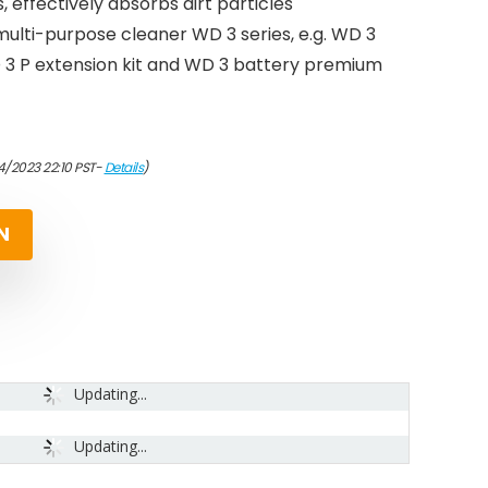
s, effectively absorbs dirt particles
multi-purpose cleaner WD 3 series, e.g. WD 3
 3 P extension kit and WD 3 battery premium
4/2023 22:10 PST-
Details
)
N
Updating...
Updating...