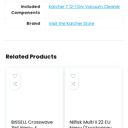
Included
‎Kärcher T 12-1 Dry Vacuum Cleaner
Components
Brand
Visit the Kärcher Store
Related Products
BISSELL Crosswave
Nilfisk Multi II 22 EU
3in1 Nass- &
Nass-/Trockensau