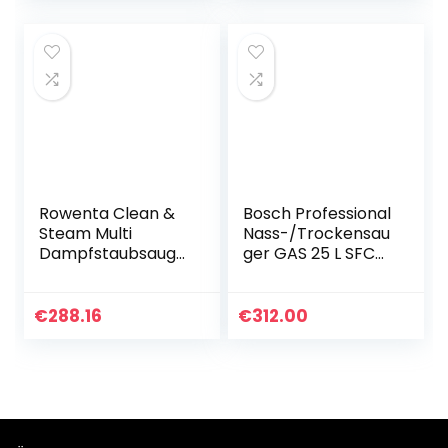
230 mm…
Zubehör…
Rowenta Clean &
Bosch Professional
Steam Multi
Nass-/Trockensau
Dampfstaubsauge
ger GAS 25 L SFC
r RY8544 |
(inkl.
Gleichzeitig
Grobschmutzdüse,
saugen und
Fugendüse,
€
288.16
€
312.00
wischen |
Schlauch 3 m,
Abnehmbares
Bodendüsen-Set…
Handteil mit
vielen…