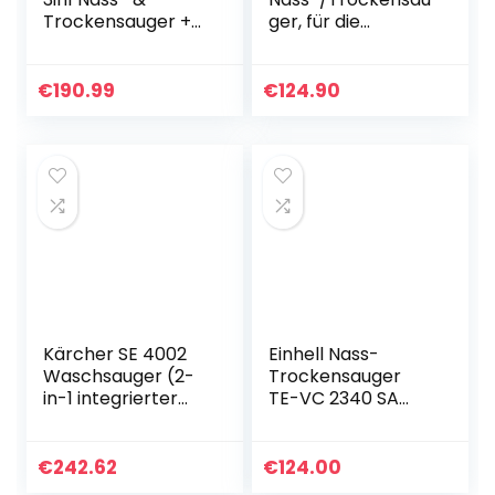
Trockensauger +
ger, für die
Ersatz-
Reinigung im
Bürstenrolle
Innen- &
Außenbereich, 22
€
190.99
€
124.90
Liter
Fassungsvermöge
n, 1200…
Kärcher SE 4002
Einhell Nass-
Waschsauger (2-
Trockensauger
in-1 integrierter
TE-VC 2340 SA
Sprühschlauch,
(1200 W, 40 l
extra Waschdüse
rostfreier
zur
Edelstahlbehälter,
€
242.62
€
124.00
Polsterreinigung,
Blasanschluss,