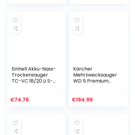
1.500W, 7-teiliges
Blasanschluss,
Zubehör-Set, 23l
Zubehör…
Einhell Akku-Nass-
Kärcher
Trockensauger
Mehrzwecksauger
TC-VC 18/20 Li S-
WD 5 Premium
Solo Power X-
(25-l-
Change (Li-Ion,
Edelstahlbehälter,
18V,
Nass- und
€
74.76
€
194.99
Edelstahlbehälter
Trockensaugen
20 l,
ohne
Blasanschluss…
Filterwechsel),
Schwarz, Gelb