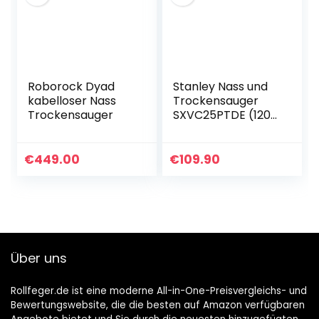
Roborock Dyad
Stanley Nass und
kabelloser Nass
Trockensauger
Trockensauger
SXVC25PTDE (1200
W, 25 l)
€
449.00
€
109.90
Über uns
Rollfeger.de ist eine moderne All-in-One-Preisvergleichs- und
Bewertungswebsite, die die besten auf Amazon verfügbaren