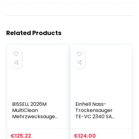
Related Products
BISSELL 2026M
Einhell Nass-
MultiClean
Trockensauger
Mehrzwecksauger,
TE-VC 2340 SA
Nass- &
(1200 W, 40 l
Trockensauger mit
rostfreier
Gebläsefunktion,
Edelstahlbehälter,
€
125.22
€
124.00