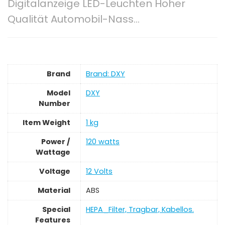
Digitalanzeige LED-Leuchten Hoher
Qualität Automobil-Nass…
Brand
Brand: DXY
Model
‎DXY
Number
Item Weight
‎1 kg
Power /
‎120 watts
Wattage
Voltage
‎12 Volts
Material
‎ABS
Special
‎HEPA_Filter, Tragbar, Kabellos.
Features