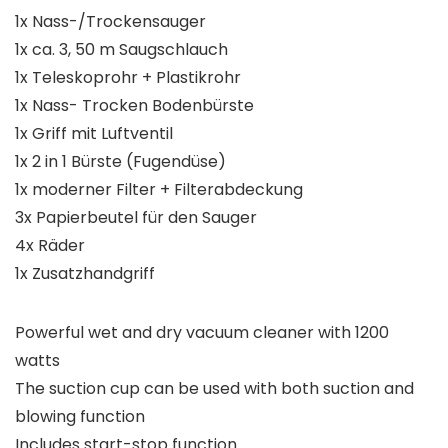
1x Nass-/Trockensauger
1x ca. 3, 50 m Saugschlauch
1x Teleskoprohr + Plastikrohr
1x Nass- Trocken Bodenbürste
1x Griff mit Luftventil
1x 2 in 1 Bürste (Fugendüse)
1x moderner Filter + Filterabdeckung
3x Papierbeutel für den Sauger
4x Räder
1x Zusatzhandgriff
Powerful wet and dry vacuum cleaner with 1200
watts
The suction cup can be used with both suction and
blowing function
Includes start-stop function