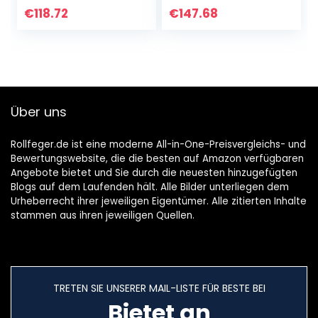
Air Watt,
Außenbereich, 30
€
118.72
€
147.68
Behältergröße: 20
Liter
l, Patentierte…
Fassungsvermöge
n, 1400 W…
Über uns
Rollfeger.de ist eine moderne All-in-One-Preisvergleichs- und
Bewertungswebsite, die die besten auf Amazon verfügbaren
Angebote bietet und Sie durch die neuesten hinzugefügten
Blogs auf dem Laufenden hält. Alle Bilder unterliegen dem
Urheberrecht ihrer jeweiligen Eigentümer. Alle zitierten Inhalte
stammen aus ihren jeweiligen Quellen.
TRETEN SIE UNSERER MAIL-LISTE FÜR BESTE BEI
Bietet an