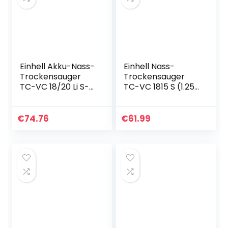
Einhell Akku-Nass-
Einhell Nass-
Trockensauger
Trockensauger
TC-VC 18/20 Li S-
TC-VC 1815 S (1.250
Solo Power X-
W, 15 Ltr.-
Change (Li-Ion,
Edelstahlbehälter,
18V,
36 mm-
€
74.76
€
61.99
Edelstahlbehälter
Schlauchsystem,
20 l,
Zubehörhalterung
Blasanschluss…
…