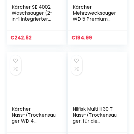
Kärcher SE 4002
Kärcher
Waschsauger (2-
Mehrzwecksauger
in-1 integrierter
WD 5 Premium
Sprühschlauch,
(25-l-
extra Waschdüse
Edelstahlbehälter,
zur
Nass- und
€
242.62
€
194.99
Polsterreinigung,
Trockensaugen
230 mm…
ohne
Filterwechsel),
Schwarz, Gelb
Kärcher
Nilfisk Multi II 30 T
Nass-/Trockensau
Nass-/Trockensau
ger WD 4
ger, für die
(Tatsächliche
Reinigung im
Saugleistung: 220
Innen- &