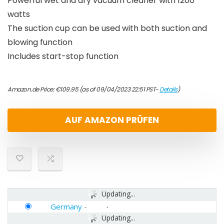
Powerful wet and dry vacuum cleaner with 1200
watts
The suction cup can be used with both suction and
blowing function
Includes start-stop function
Amazon.de Price:
€
109.95
(as of 09/04/2023 22:51 PST-
Details
)
AUF AMAZON PRÜFEN
Updating...
Germany
-
Updating...