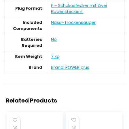
‎F – Schukostecker mit Zwei
Plug Format
Bodensteckern.
Included
‎Nass–Trockensauger
Components
Batteries
‎No
Required
Item Weight
‎7 kg
Brand
Brand: POWER plus
Related Products