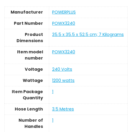
Manufacturer
‎POWERPLUS
Part Number
‎POWX3240
Product
‎35.5 x 35.5 x 52.5 cm; 7 Kilograms
Dimensions
Item model
‎POWX3240
number
Voltage
‎240 Volts
Wattage
‎1200 watts
Item Package
‎1
Quantity
Hose Length
‎3.5 Metres
Number of
‎1
Handles