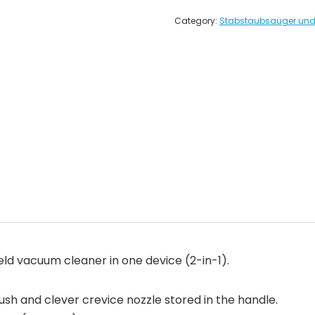
Category:
Stabstaubsauger und 
d vacuum cleaner in one device (2-in-1).
ush and clever crevice nozzle stored in the handle.