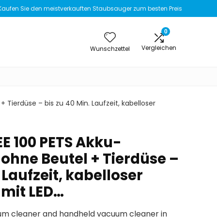
Kaufen Sie den meistverkauften Staubsauger zum besten Preis
0
Vergleichen
Wunschzettel
Tierdüse – bis zu 40 Min. Laufzeit, kabelloser
E 100 PETS Akku-
ohne Beutel + Tierdüse –
 Laufzeit, kabelloser
mit LED…
uum cleaner and handheld vacuum cleaner in