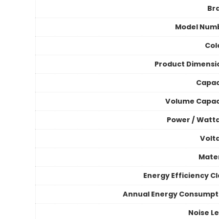
Br
Model Num
Col
Product Dimensi
Capac
Volume Capac
Power / Watt
Volt
Mater
Energy Efficiency Cl
Annual Energy Consumpt
Noise Le