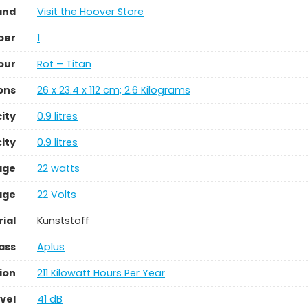
and
Visit the Hoover Store
ber
‎1
our
‎Rot – Titan
ons
‎26 x 23.4 x 112 cm; 2.6 Kilograms
ity
‎0.9 litres
ity
‎0.9 litres
age
‎22 watts
age
‎22 Volts
ial
‎Kunststoff
ass
‎Aplus
ion
‎211 Kilowatt Hours Per Year
vel
‎41 dB