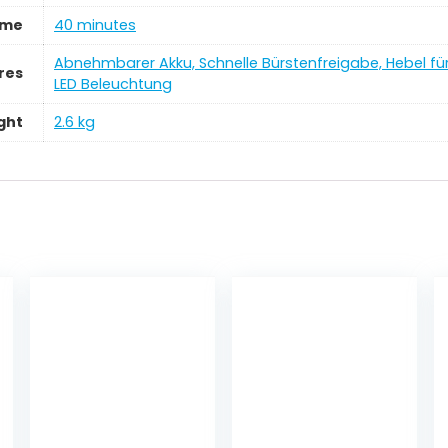
ime
‎40 minutes
‎Abnehmbarer Akku, Schnelle Bürstenfreigabe, Hebel fü
res
LED Beleuchtung
ght
‎2.6 kg