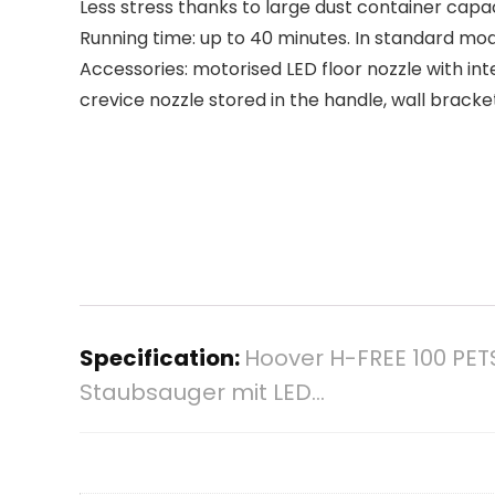
Less stress thanks to large dust container capaci
Running time: up to 40 minutes. In standard mod
Accessories: motorised LED floor nozzle with inte
crevice nozzle stored in the handle, wall bracke
Specification:
Hoover H-FREE 100 PETS
Staubsauger mit LED…