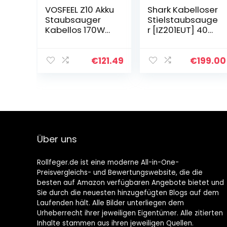
VOSFEEL Z10 Akku
Shark Kabelloser
Staubsauger
Stielstaubsauge
Kabellos 170W
r [IZ201EUT] 40
18000Pa 4 in 1
Minuten Laufzeit,
LED-burste fur
Anti Hair Wrap,
Hartboden
Tierhaare,0.7L,
€
121.49
€
199.00
Teppich Auto
26 x 24.5 x 118
(170W)
cm…
Über uns
Rollfeger.de ist eine moderne All-in-One-
Preisvergleichs- und Bewertungswebsite, die die
besten auf Amazon verfügbaren Angebote bietet und
Sie durch die neuesten hinzugefügten Blogs auf dem
Laufenden hält. Alle Bilder unterliegen dem
Urheberrecht ihrer jeweiligen Eigentümer. Alle zitierten
Inhalte stammen aus ihren jeweiligen Quellen.