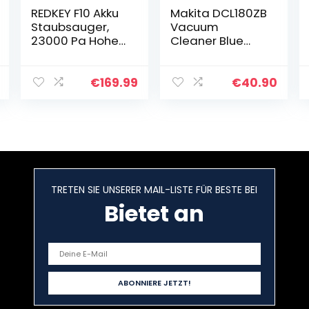
REDKEY F10 Akku
Makita DCL180ZB
Staubsauger,
Vacuum
23000 Pa Hohe
Cleaner Blue
Saugleistung
476/999 x 114 x
Faltbarer
152 mm, Schwarz
Handstaubsaug
€
169.99
€
40.90
er, 6 in 1
Kabelloser
Staubsauger
mit LED…
TRETEN SIE UNSERER MAIL-LISTE FÜR BESTE BEI
Bietet an