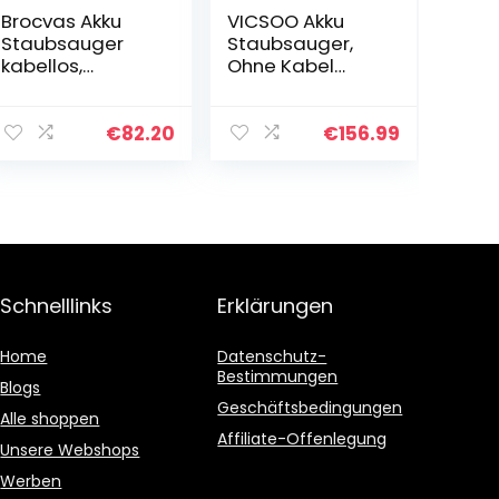
Brocvas Akku
VICSOO Akku
Staubsauger
Staubsauger,
kabellos,
Ohne Kabel
beutelloser
Staubsauger, 4
Akkusauger
IN 1 Kabelloser
(28kPa Starke
Staubsauger
€
82.20
€
156.99
Saugleistung)
mit 2
mit LED-
Saugstufen,
Elektrobürste, 6
13/25KPa, 40
in 1…
Minuten…
Schnelllinks
Erklärungen
Home
Datenschutz-
Bestimmungen
Blogs
Geschäftsbedingungen
Alle shoppen
Affiliate-Offenlegung
Unsere Webshops
Werben