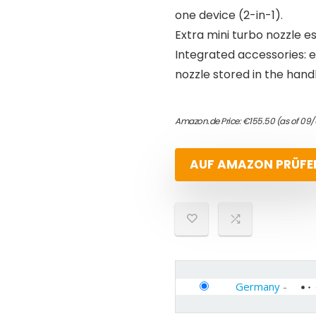
one device (2-in-1).
Extra mini turbo nozzle es
Integrated accessories: e
nozzle stored in the handl
Amazon.de Price:
€
155.50
(as of 09
AUF AMAZON PRÜFE
Germany
-