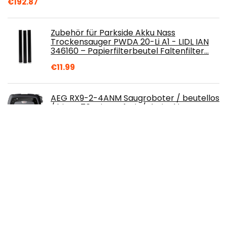
€
192.87
Zubehör für Parkside Akku Nass
Trockensauger PWDA 20-Li A1 - LIDL IAN
346160 – Papierfilterbeutel Faltenfilter…
€
11.99
AEG RX9-2-4ANM Saugroboter / beutellos
/ bis zu 70 min Laufzeit / dreieckige
Bauweise / Kamera- & Laser-
Technologie…
€
469.99
Philips Series 7000 Beutelloser
Staubsauger – 900-W-Staubsauger mit
Allergy H13-Filter und TriActive+-Düse
(FC9741/09)
€
209.99