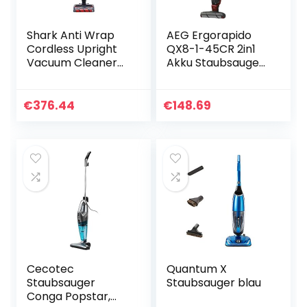
Shark Anti Wrap
AEG Ergorapido
Cordless Upright
QX8-1-45CR 2in1
Vacuum Cleaner
Akku Staubsauger
with TruePet
/ beutellos /
[ICZ160UKT], Pet
Elektrosaugbürste
Hair, Powered Lift-
/ bis zu 45 min
€
376.44
€
148.69
Away, Single
Laufzeit /
Battery…
freistehend…
Cecotec
Quantum X
Staubsauger
Staubsauger blau
Conga Popstar,