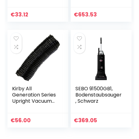
Stand- und
Handstaubsauger,
Hocheffizienzfilter,
€
33.12
€
653.53
ohne Beutel (1500
Animal DuoStick…
Kirby All
SEBO 91500GB1,
Generation Series
Bodenstaubsauger
Upright Vacuum
, Schwarz
Black Fill Tube Part
– 0311-0263-
0108/190384S
€
56.00
€
369.05