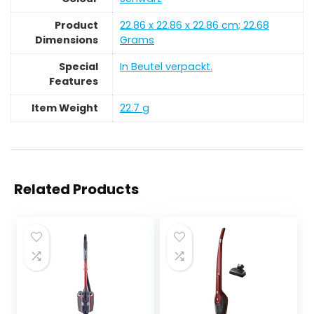
Product
‎22.86 x 22.86 x 22.86 cm; 22.68
Dimensions
Grams
Special
‎In Beutel verpackt.
Features
Item Weight
‎22.7 g
Related Products