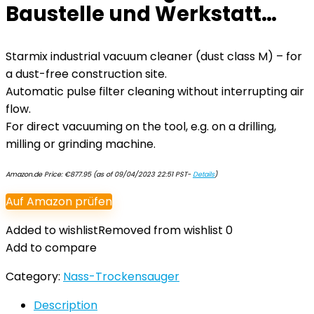
Baustelle und Werkstatt…
Starmix industrial vacuum cleaner (dust class M) – for
a dust-free construction site.
Automatic pulse filter cleaning without interrupting air
flow.
For direct vacuuming on the tool, e.g. on a drilling,
milling or grinding machine.
Amazon.de Price:
€
877.95
(as of 09/04/2023 22:51 PST-
Details
)
Auf Amazon prüfen
Added to wishlist
Removed from wishlist
0
Add to compare
Category:
Nass-Trockensauger
Description