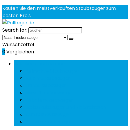
Kaufen Sie den meistverkauften Staubsauger zum
besten Preis
Search for:
Wunschzettel
0
Vergleichen
Rubriken durchsuchen
Aufrechte Staubsauger
Futon-Staubsauger
Handstaubsauger
Nass-Trockensauger
Roboterstaubsauger
Stabstaubsauger und Elektrobesen
Zentralstaubsauger
Zylinderstaubsauger