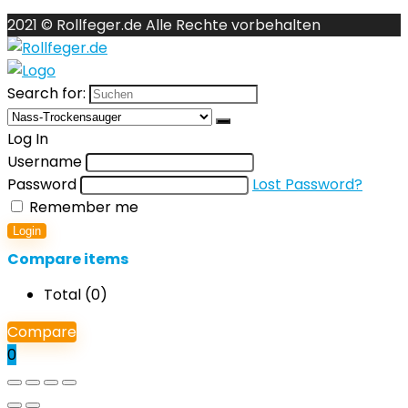
2021 © Rollfeger.de Alle Rechte vorbehalten
Search for:
Log In
Username
Password
Lost Password?
Remember me
Login
Compare items
Total (
0
)
Compare
0