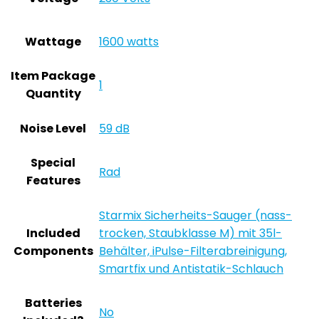
Wattage
‎1600 watts
Item Package
‎1
Quantity
Noise Level
‎59 dB
Special
‎Rad
Features
‎Starmix Sicherheits-Sauger (nass-
Included
trocken, Staubklasse M) mit 35l-
Components
Behälter, iPulse-Filterabreinigung,
Smartfix und Antistatik-Schlauch
Batteries
‎No