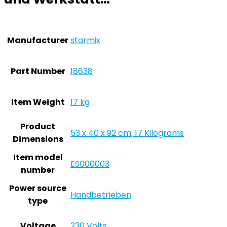
Manufacturer
‎starmix
Part Number
‎18638
Item Weight
‎17 kg
Product
‎53 x 40 x 92 cm; 17 Kilograms
Dimensions
Item model
‎ES000003
number
Power source
‎Handbetrieben
type
Voltage
‎230 Volts