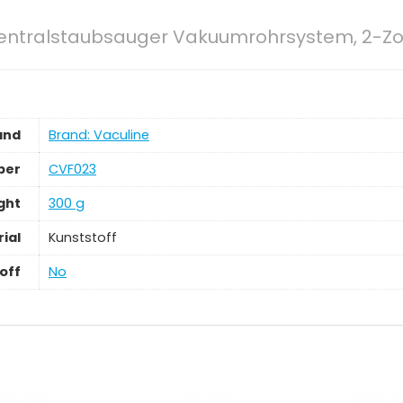
 Zentralstaubsauger Vakuumrohrsystem, 2-Zo
and
Brand: Vaculine
ber
‎CVF023
ght
‎300 g
ial
‎Kunststoff
off
‎No