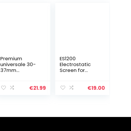
Premium
ES1200
universale 30-
Electrostatic
37mm
Screen for
Kombidüse,
VacuMaid
Hartbodendüse,
Central
Staubsaugerdü
Vacuums
€
21.99
€
19.00
se kompatibel
mit AEG, Sebo,
Miele, Bosch,
Kärcher…