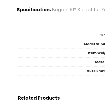
Specification:
Bogen 90° Spigot für
Br
Model Num
Item Wei
Mater
Auto Shut
Related Products