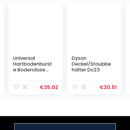
Universal
Dyson
Hartbodenbürst
Deckel/Staubbe
e Bodendüse
hälter Dc23
30cm –
Kompatibel mit
Allen Marken von
€
35.02
€
30.51
Zentrale
Staubsauganla
gen – Passend
für…