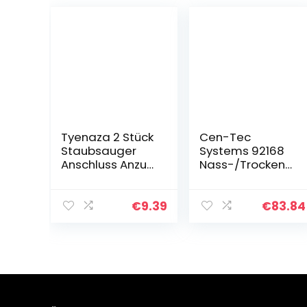
Tyenaza 2 Stück
Cen-Tec
Staubsauger
Systems 92168
Anschluss Anzug
Nass-/Trocken-
für Universal
Abzieher
Zentralstaubsau
Vakuumwerkzeu
ger Nass
g mit 2 Stück S-
€
9.39
€
83.84
Trocken Adapter
Wand
Ersatz