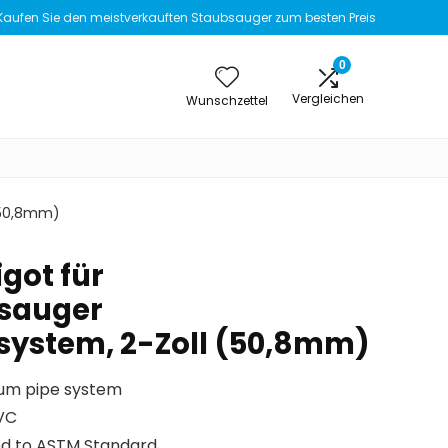
Kaufen Sie den meistverkauften Staubsauger zum besten Preis
0
Vergleichen
Wunschzettel
(50,8mm)
got für
bsauger
ystem, 2-Zoll (50,8mm)
uum pipe system
PVC
ed to ASTM Standard